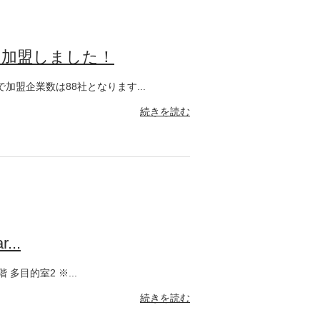
に加盟しました！
盟企業数は88社となります...
続きを読む
..
多目的室2 ※...
続きを読む