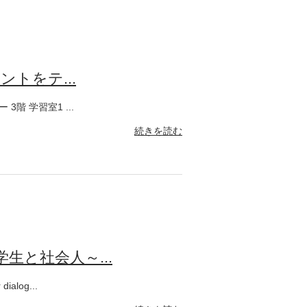
トをテ...
階 学習室1 ...
続きを読む
生と社会人～...
log...