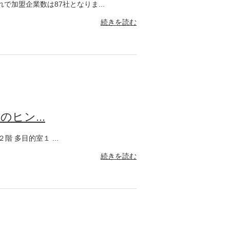
加盟企業数は87社となりま...
続きを読む
ヒン...
階 多目的室１ ...
続きを読む