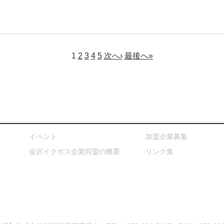
1
2
3
4
5
次へ›
最後へ»
イベント
加盟企業募集
金沢イクボス企業同盟の概要
リンク集