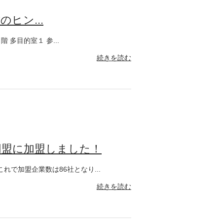
ヒン...
 多目的室１ 参...
続きを読む
同盟に加盟しました！
で加盟企業数は86社となり...
続きを読む